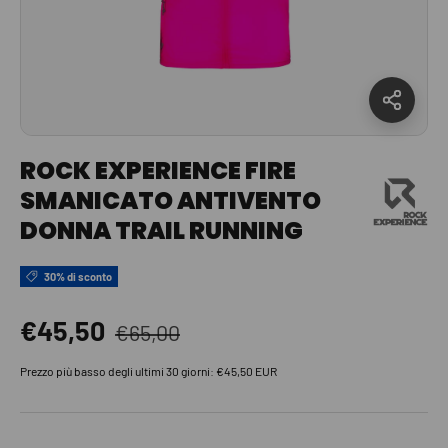
ROCK EXPERIENCE FIRE
SMANICATO ANTIVENTO
DONNA TRAIL RUNNING
30% di sconto
Prezzo normale
Prezzo di vendita
€45,50
€65,00
Prezzo più basso degli ultimi 30 giorni:
€45,50 EUR