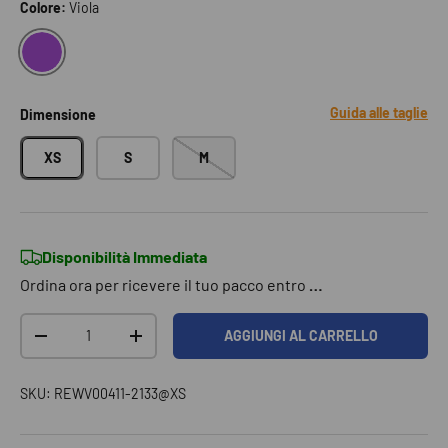
Colore:
Viola
VIOLA
Guida alle taglie
Dimensione
XS
S
M
Disponibilità Immediata
Ordina ora per ricevere il tuo pacco entro
…
Q.tà
AGGIUNGI AL CARRELLO
DIMINUIRE LA QUANTITÀ
AUMENTA LA QUANTITÀ
SKU:
REWV00411-2133@XS