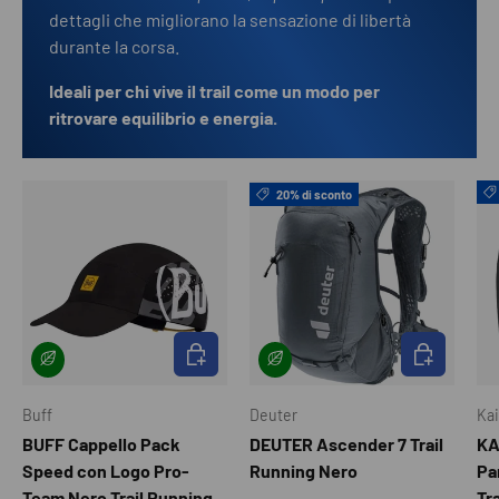
dettagli che migliorano la sensazione di libertà
durante la corsa.
Ideali per chi vive il trail come un modo per
ritrovare equilibrio e energia.
20% di sconto
SCEGLI OPZIONI
SCEGLI OPZI
Buff
Deuter
Kai
BUFF Cappello Pack
DEUTER Ascender 7 Trail
KA
Speed con Logo Pro-
Running Nero
Pa
Team Nero Trail Running
Tr