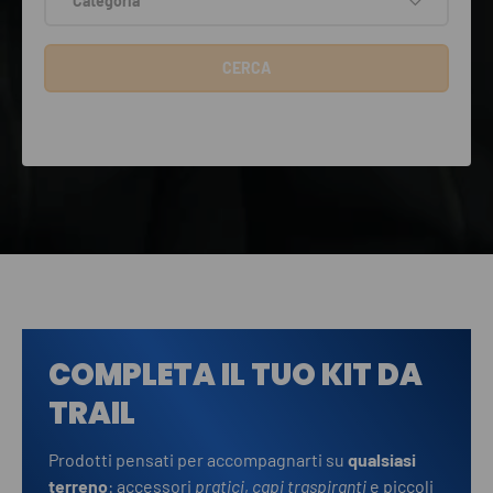
Categoria
CERCA
COMPLETA IL TUO KIT DA
TRAIL
Prodotti pensati per accompagnarti su
qualsiasi
terreno
: accessori
pratici
,
capi traspiranti
e piccoli