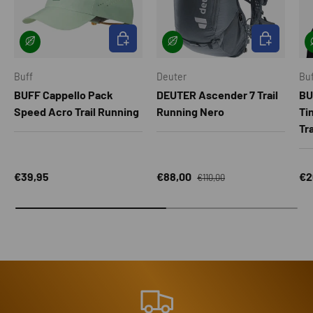
SCEGLI OPZIONI
SCEGLI OPZI
Buff
Deuter
Bu
BUFF Cappello Pack
DEUTER Ascender 7 Trail
BU
Speed Acro Trail Running
Running Nero
Ti
Tr
Prezzo normale
Prezzo normale
Prezzo di vendita
Pr
€39,95
€88,00
€2
€110,00