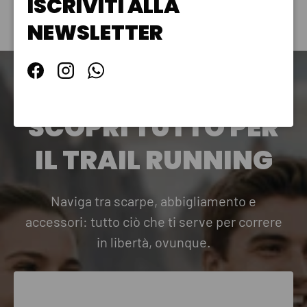
ISCRIVITI ALLA
NEWSLETTER
Facebook
Instagram
WhatsApp
NON HAI TROVATO CIÒ CHE TI SERVE?
SCOPRI TUTTO PER
IL TRAIL RUNNING
Naviga tra scarpe, abbigliamento e
accessori: tutto ciò che ti serve per correre
in libertà, ovunque.