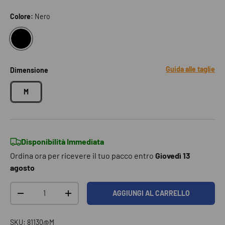
Colore:
Nero
NERO
Guida alle taglie
Dimensione
M
Disponibilità Immediata
Ordina ora per ricevere il tuo pacco entro
Giovedì 13
agosto
Q.tà
AGGIUNGI AL CARRELLO
DIMINUIRE LA QUANTITÀ
AUMENTA LA QUANTITÀ
SKU:
81130@M