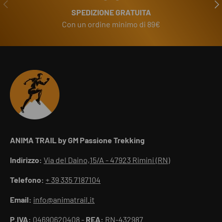
INDIETRO
AVA
SPEDIZIONE GRATUITA
Con un ordine minimo di 89€
ANIMA TRAIL by GM Passione Trekking
Indirizzo:
Via del Daino,15/A - 47923 Rimini (RN)
Telefono:
+ 39 335 7187104
Email:
info@animatrail.it
P.IVA:
04690620408 -
REA:
RN-432987