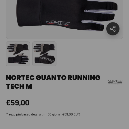
Carica immagine 1 nella visualizzazione galleria
Carica immagine 2 nella visualizzazione gal
NORTEC GUANTO RUNNING
TECH M
Prezzo normale
€59,00
Prezzo più basso degli ultimi 30 giorni:
€59,00 EUR