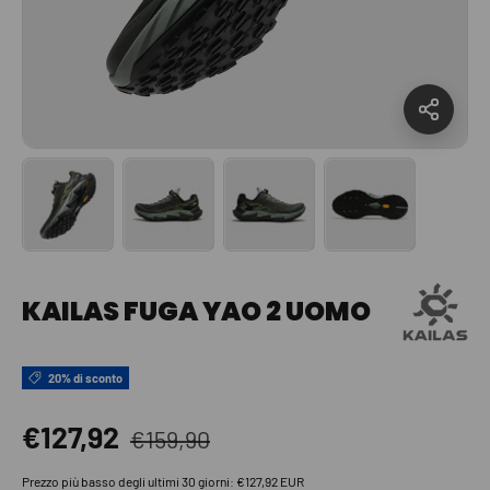
Carica immagine 1 nella visualizzazione galleria
Carica immagine 2 nella visualizzazione gal
Carica immagine 3 nella visua
Carica immagine 
KAILAS FUGA YAO 2 UOMO
20% di sconto
Prezzo normale
Prezzo di vendita
€127,92
€159,90
Prezzo più basso degli ultimi 30 giorni:
€127,92 EUR