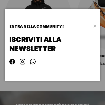
ENTRA NELLA COMMUNITY!
Chiudi
ISCRIVITI ALLA
NEWSLETTER
ABBIGLIAMENTO UOMO
SCA
Visualizza collezione
Visualizz
Facebook
Instagram
WhatsApp