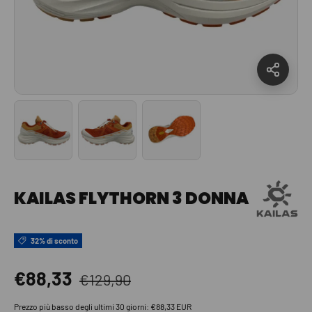
Carica immagine 1 nella visualizzazione galleria
Carica immagine 2 nella visualizzazione gal
Carica immagine 3 nella visua
KAILAS FLYTHORN 3 DONNA
32% di sconto
Prezzo normale
Prezzo di vendita
€88,33
€129,90
Prezzo più basso degli ultimi 30 giorni:
€88,33 EUR