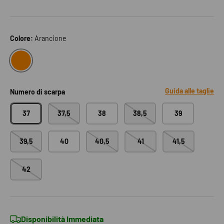
Colore:
Arancione
ARANCIONE
Guida alle taglie
Numero di scarpa
37
37,5
38
38,5
39
39,5
40
40,5
41
41,5
42
Disponibilità Immediata