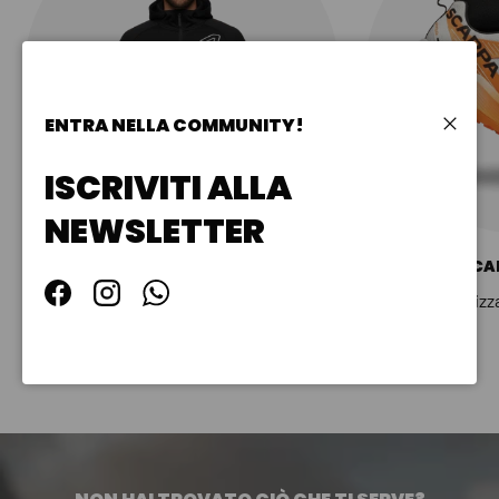
ENTRA NELLA COMMUNITY!
Chiudi
ISCRIVITI ALLA
NEWSLETTER
ABBIGLIAMENTO UOMO
SCA
Visualizza collezione
Visualizz
Facebook
Instagram
WhatsApp